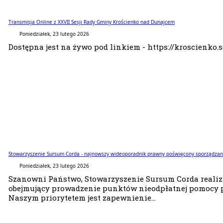
Transmisja Online z XXVII Sesji Rady Gminy Krościenko nad Dunajcem
Poniedziałek, 23 lutego 2026
Dostępna jest na żywo pod linkiem - https://kroscienko.s
Stowarzyszenie Sursum Corda - najnowszy wideoporadnik prawny poświęcony sporządza
Poniedziałek, 23 lutego 2026
Szanowni Państwo, Stowarzyszenie Sursum Corda reali
obejmujący prowadzenie punktów nieodpłatnej pomocy p
Naszym priorytetem jest zapewnienie...