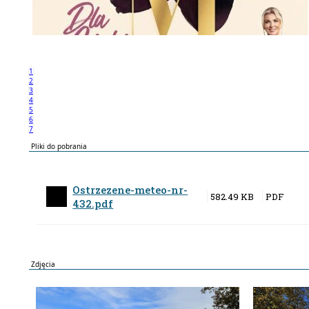
1
2
3
4
5
6
7
Pliki do pobrania
Ostrzezene-meteo-nr-
582.49 KB
432.pdf
Zdjęcia