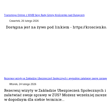
Transmisja Online z XXVIII Sesji Rady Gminy Krościenko nad Dunajcem
Czwartek, 26 lutego 2026
Dostępna jest na żywo pod linkiem - https://kroscienko.
Rezerwuj wizyty w Zakładzie Ubezpieczeń Społecznych i wygodnie załatwiaj swoje spraw
Wtorek, 24 lutego 2026
Rezerwuj wizyty w Zakładzie Ubezpieczeń Społecznych 
załatwiać swoje sprawy w ZUS? Możesz wcześniej zarez
w dogodnym dla siebie terminie....