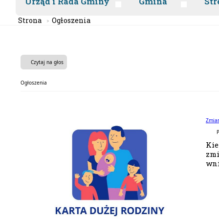
Urząd i Rada Gminy
Gmina
Str
Strona
Ogłoszenia
Czytaj na głos
Ogłoszenia
Zmian
P
Kie
zmi
wni