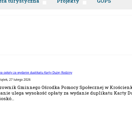
efa turystyczna
Projekty
GOPS
a opłaty za wydanie duplikatu Karty Dużej Rodziny
iątek, 27 lutego 2026
rownik Gminnego Ośrodka Pomocy Społecznej w Krościenku 
anie ulega wysokość opłaty za wydanie duplikatu Karty Duż
oskó...