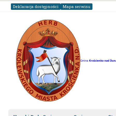
Deklaracja dostępności
Mapa serwisu
Gmina
Krościenko nad
Dun