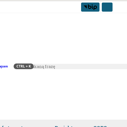
CTRL
+ K
ajcem
Szukaj