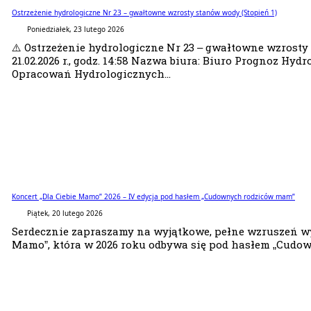
Ostrzeżenie hydrologiczne Nr 23 – gwałtowne wzrosty stanów wody (Stopień 1)
Poniedziałek, 23 lutego 2026
⚠️ Ostrzeżenie hydrologiczne Nr 23 – gwałtowne wzrosty
21.02.2026 r., godz. 14:58 Nazwa biura: Biuro Prognoz Hy
Opracowań Hydrologicznych...
Koncert „Dla Ciebie Mamo” 2026 – IV edycja pod hasłem „Cudownych rodziców mam”
Piątek, 20 lutego 2026
Serdecznie zapraszamy na wyjątkowe, pełne wzruszeń wy
Mamo”, która w 2026 roku odbywa się pod hasłem „Cudowny