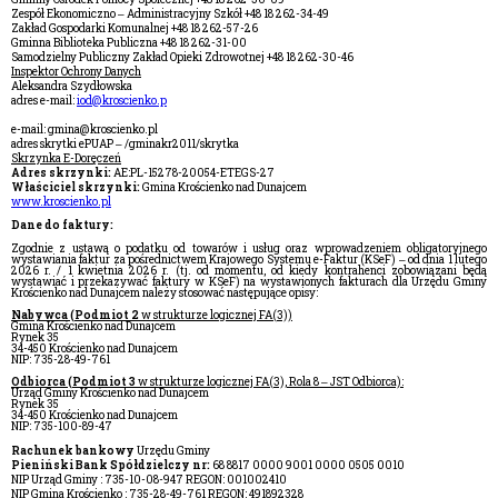
Zespół Ekonomiczno – Administracyjny Szkół +48 18 262-34-49
Zakład Gospodarki Komunalnej +48 18 262-57-26
Gminna Biblioteka Publiczna +48 18 262-31-00
Samodzielny Publiczny Zakład Opieki Zdrowotnej +48 18 262-30-46
Inspektor Ochrony Danych
Aleksandra Szydłowska
adres e-mail:
iod@kroscienko.p
e-mail: gmina@kroscienko.pl
adres skrytki ePUAP – /gminakr2011/skrytka
Skrzynka E-Doręczeń
Adres skrzynki:
AE:PL-15278-20054-ETEGS-27
Właściciel skrzynki:
Gmina Krościenko nad Dunajcem
www.kroscienko.pl
Dane do faktury:
Zgodnie z ustawą o podatku od towarów i usług oraz wprowadzeniem obligatoryjnego
wystawiania faktur za pośrednictwem Krajowego Systemu e-Faktur (KSeF) – od dnia 1 lutego
2026 r. / 1 kwietnia 2026 r. (tj. od momentu, od kiedy kontrahenci zobowiązani będą
wystawiać i przekazywać faktury w KSeF) na wystawionych fakturach dla Urzędu Gminy
Krościenko nad Dunajcem należy stosować następujące opisy:
Nabywca (Podmiot 2
w strukturze logicznej FA(3))
Gmina Krościenko nad Dunajcem
Rynek 35
34-450 Krościenko nad Dunajcem
NIP: 735-28-49-761
Odbiorca (Podmiot 3
w strukturze logicznej FA(3), Rola 8 – JST Odbiorca):
Urząd Gminy Krościenko nad Dunajcem
Rynek 35
34-450 Krościenko nad Dunajcem
NIP: 735-100-89-47
Rachunek bankowy
Urzędu Gminy
Pieniński Bank Spółdzielczy nr:
68 8817 0000 9001 0000 0505 0010
NIP Urząd Gminy : 735-10-08-947 REGON: 001002410
NIP Gmina Krościenko : 735-28-49-761 REGON: 491892328