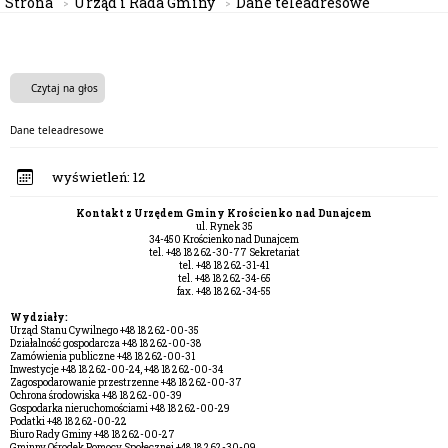
Strona
Urząd i Rada Gminy
Dane teleadresowe
Czytaj na głos
Dane teleadresowe
wyświetleń:
12
Kontakt z Urzędem Gminy Krościenko nad Dunajcem
ul. Rynek 35
34-450 Krościenko nad Dunajcem
tel. +48 18 262-30-77 Sekretariat
tel. +48 18 262-31-41
tel. +48 18 262-34-65
fax. +48 18 262-34-55
Wydziały:
Urząd Stanu Cywilnego +48 18 262-00-35
Działalność gospodarcza +48 18 262-00-38
Zamówienia publiczne +48 18 262-00-31
Inwestycje +48 18 262-00-24, +48 18 262-00-34
Zagospodarowanie przestrzenne +48 18 262-00-37
Ochrona środowiska +48 18 262-00-39
Gospodarka nieruchomościami +48 18 262-00-29
Podatki +48 18 262-00-22
Biuro Rady Gminy +48 18 262-00-27
Gminny Ośrodek Pomocy Społecznej +48 18 262-30-09