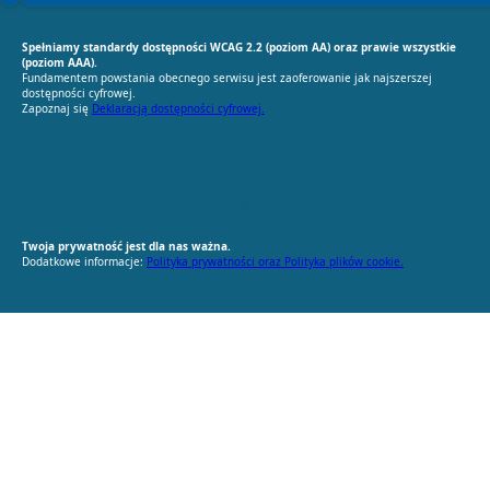
Spełniamy standardy dostępności WCAG 2.2 (poziom AA) oraz prawie wszystkie
(poziom AAA).
Fundamentem powstania obecnego serwisu jest zaoferowanie jak najszerszej
dostępności cyfrowej.
Zapoznaj się
Deklaracją dostępności cyfrowej.
RODO Zgodne
RODO przyjazne narzędzia
Twoja prywatność jest dla nas ważna.
Dodatkowe informacje:
Polityka prywatności oraz Polityka plików cookie.