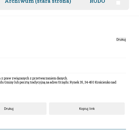
Archiwum (stara strona)
RODO
Drukuj
ia z praw związanych z przetwarzaniem danych.
zędu Gminy lub pocztą tradycyjną na adres Urzędu: Rynek 35, 34-450 Krościenko nad
Drukuj
Kopiuj link