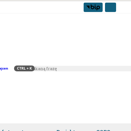
CTRL
+ K
ajcem
Szukaj