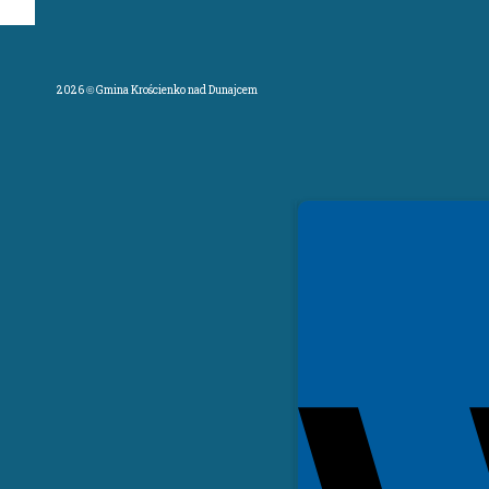
2026 © Gmina Krościenko nad Dunajcem
Spełniamy standardy WCAG 2.2
Spełniamy standardy W3C