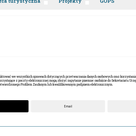
efa turystyczna
Projekty
GOPS
ontaktować we wszystkich sprawach dotyczących przetwarzania danych osobowych oraz korzystan
korzystające z poczty elektronicznej mogą złożyć zapytanie pisemne: osobiście do Sekretariatu Ur
 potwierdzonego Profilem Zaufanym lub kwalifikowanym podpisem elektronicznym.
Email