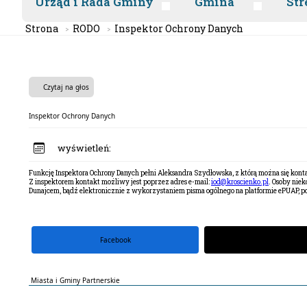
Urząd i Rada Gminy
Gmina
Str
Strona
RODO
Inspektor Ochrony Danych
Czytaj na głos
Inspektor Ochrony Danych
wyświetleń:
Funkcję Inspektora Ochrony Danych pełni Aleksandra Szydłowska, z którą można się k
Z inspektorem kontakt możliwy jest poprzez adres e-mail:
iod@kroscienko.pl
. Osoby nie
Dunajcem, bądź elektronicznie z wykorzystaniem pisma ogólnego na platformie ePUAP,
Facebook
portal X
Miasta i Gminy Partnerskie