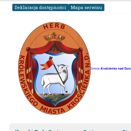
Deklaracja dostępności
Mapa serwisu
Gmina
Krościenko nad
Dun