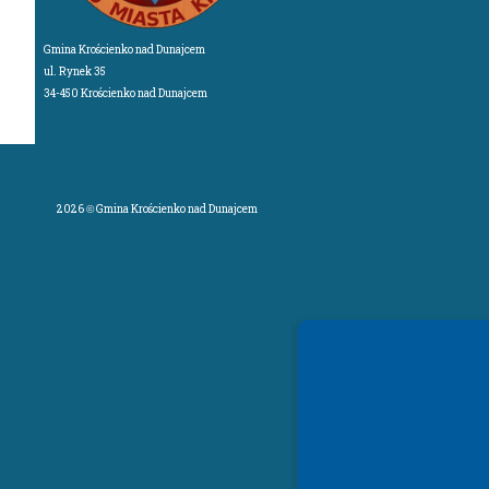
Gmina Krościenko nad Dunajcem
ul. Rynek 35
34-450 Krościenko nad Dunajcem
2026 © Gmina Krościenko nad Dunajcem
Spełniamy standardy WCAG 2.2
Spełniamy standardy W3C