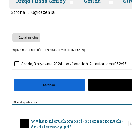
Urząd i Rada Gminy
Gmina
Str
Strona
Ogłoszenia
Czytaj na głos
Wykaz nieruchomości przeznaczonych do dzierżawy
Środa, 3 stycznia 2024
wyświetleń:
2
autor:
cms052e15
Facebook
portal X
Pliki do pobrania
wykaz-nieruchomosci-przeznaczonych-
1
do-dzierzawy.pdf