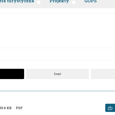
efa turystyczna
Projekty
GOPS
Email
55.6 KB