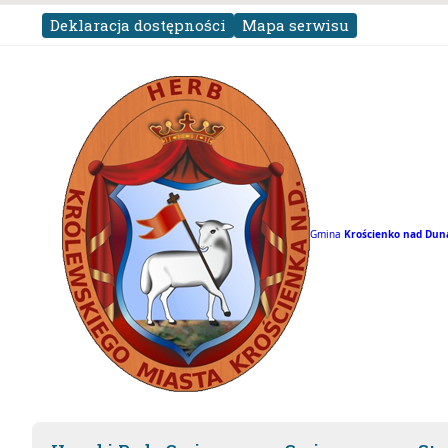
Deklaracja dostępności
Mapa serwisu
Gmina
Krościenko nad
Dun