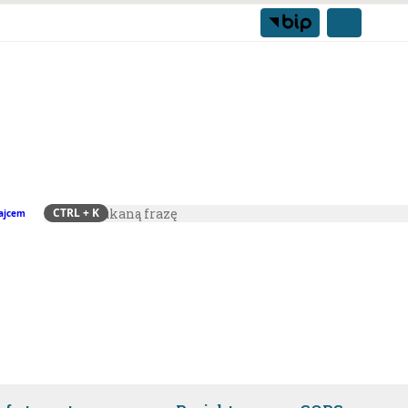
CTRL
+ K
ajcem
Szukaj