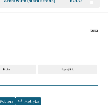
Archiwum (stara strona)
RODO
Drukuj
Drukuj
Kopiuj link
Pobierz
Metryka