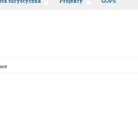
efa turystyczna
Projekty
GOPS
e15