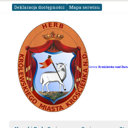
Deklaracja dostępności
Mapa serwisu
Gmina
Krościenko nad
Dun