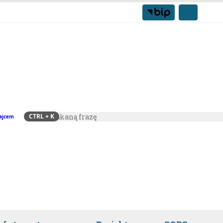
CTRL
+ K
ajcem
Szukaj