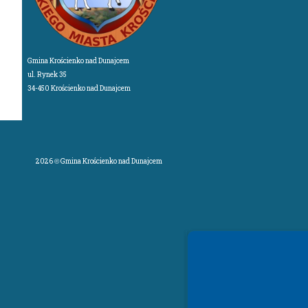
Gmina Krościenko nad Dunajcem
ul. Rynek 35
34-450 Krościenko nad Dunajcem
2026 © Gmina Krościenko nad Dunajcem
Spełniamy standardy WCAG 2.2
Spełniamy standardy W3C