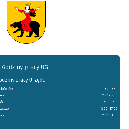
Ożarów
Godziny pracy UG
odziny pracy Urzędu
niedziałek
7:30 - 15:30
orek
7:30 - 15:30
oda
7:30 - 15:30
wartek
8:00 - 17:00
ątek
7:30 - 14:30