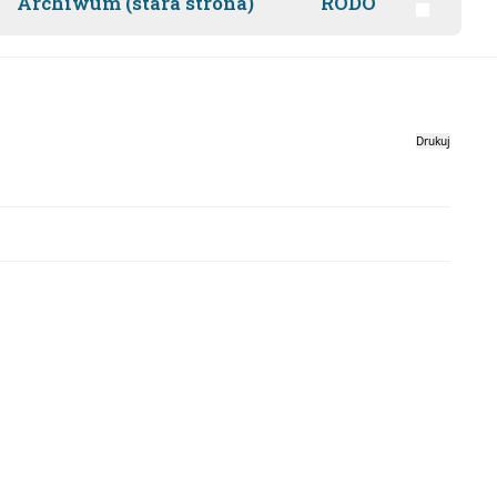
Archiwum (stara strona)
RODO
Drukuj