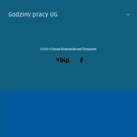
Godziny pracy UG
2026 © Gmina Krościenko nad Dunajcem
Spełniamy standardy WCAG 2.2
Spełniamy standardy W3C