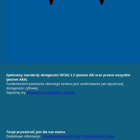
Spełniamy standardy dostępności WCAG 2.2 (poziom AA) oraz prawie wszystkie
(poziom AAA).
Fundamentem powstania obecnego serwisu jest zaoferowanie jak najszerszej
dostępności cyfrowej.
Zapoznaj się
Deklaracją dostępności cyfrowej.
RODO Zgodne
RODO przyjazne narzędzia
Twoja prywatność jest dla nas ważna.
Dodatkowe informacje:
Polityka prywatności oraz Polityka plików cookie.