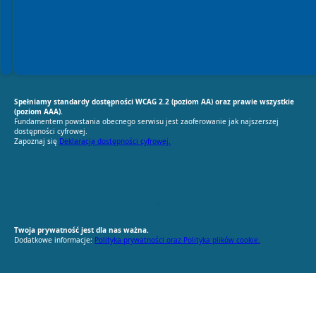
Spełniamy standardy dostępności WCAG 2.2 (poziom AA) oraz prawie wszystkie
(poziom AAA).
Fundamentem powstania obecnego serwisu jest zaoferowanie jak najszerszej
dostępności cyfrowej.
Zapoznaj się
Deklaracją dostępności cyfrowej.
RODO Zgodne
RODO przyjazne narzędzia
Twoja prywatność jest dla nas ważna.
Dodatkowe informacje:
Polityka prywatności oraz Polityka plików cookie.