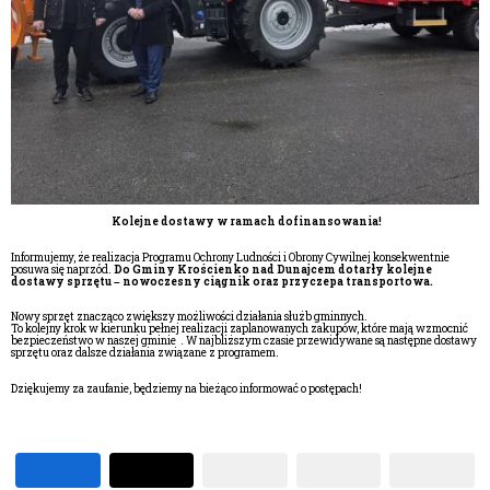
Kolejne dostawy w ramach dofinansowania!
Informujemy, że realizacja Programu Ochrony Ludności i Obrony Cywilnej konsekwentnie
posuwa się naprzód.
Do Gminy Krościenko nad Dunajcem dotarły kolejne
dostawy sprzętu – nowoczesny ciągnik
oraz przyczepa transportowa.
Nowy sprzęt znacząco zwiększy możliwości działania służb gminnych.
To kolejny krok w kierunku pełnej realizacji zaplanowanych zakupów, które mają wzmocnić
bezpieczeństwo w naszej gminie . W najbliższym czasie przewidywane są następne dostawy
sprzętu oraz dalsze działania związane z programem.
Dziękujemy za zaufanie, będziemy na bieżąco informować o postępach!