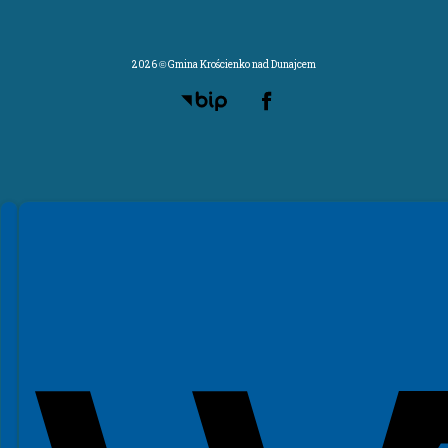
2026 © Gmina Krościenko nad Dunajcem
Spełniamy standardy WCAG 2.2
Spełniamy standardy W3C