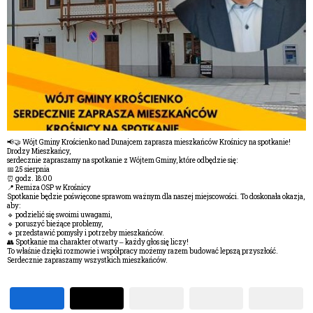
📢🤝 Wójt Gminy Krościenko nad Dunajcem zaprasza mieszkańców Krośnicy na spotkanie!
Drodzy Mieszkańcy,
serdecznie zapraszamy na spotkanie z Wójtem Gminy, które odbędzie się:
📅 25 sierpnia
⏰ godz. 18:00
📍 Remiza OSP w Krośnicy
Spotkanie będzie poświęcone sprawom ważnym dla naszej miejscowości. To doskonała okazja,
aby:
🔹 podzielić się swoimi uwagami,
🔹 poruszyć bieżące problemy,
🔹 przedstawić pomysły i potrzeby mieszkańców.
👥 Spotkanie ma charakter otwarty – każdy głos się liczy!
To właśnie dzięki rozmowie i współpracy możemy razem budować lepszą przyszłość.
Serdecznie zapraszamy wszystkich mieszkańców.