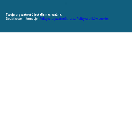
RODO Zgodne
RODO przyjazne narzędzia
Twoja prywatność jest dla nas ważna.
Dodatkowe informacje:
Polityka prywatności oraz Polityka plików cookie.