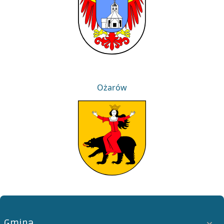
Ożarów
Ożarów
Gmina