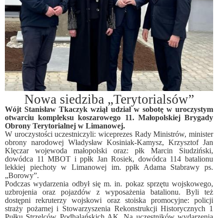
Nowa siedziba „Terytorialsów”
Wójt Stanisław Tkaczyk wziął udział w sobotę w uroczystym
otwarciu kompleksu koszarowego 11. Małopolskiej Brygady
Obrony Terytorialnej w Limanowej.
W uroczystości uczestniczyli: wiceprezes Rady Ministrów, minister
obrony narodowej Władysław Kosiniak-Kamysz, Krzysztof Jan
Klęczar wojewoda małopolski oraz: płk Marcin Siudziński,
dowódca 11 MBOT i ppłk Jan Rosiek, dowódca 114 batalionu
lekkiej piechoty w Limanowej im. ppłk Adama Stabrawy ps.
„Borowy”.
Podczas wydarzenia odbył się m. in. pokaz sprzętu wojskowego,
uzbrojenia oraz pojazdów z wyposażenia batalionu. Byli też
dostępni rekruterzy wojskowi oraz stoiska promocyjne: policji
straży pożarnej i Stowarzyszenia Rekonstrukcji Historycznych 1
Pułku Strzelców Podhalańskich AK. Na uczestników wydarzenia