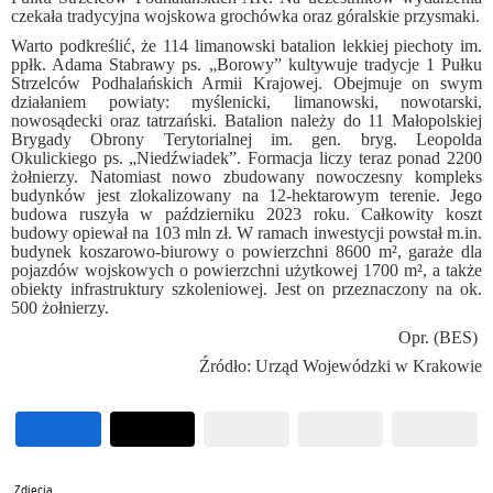
czekała tradycyjna wojskowa grochówka oraz góralskie przysmaki.
Warto podkreślić, że 114 limanowski batalion lekkiej piechoty im.
ppłk. Adama Stabrawy ps. „Borowy” kultywuje tradycje 1 Pułku
Strzelców Podhalańskich Armii Krajowej. Obejmuje on swym
działaniem powiaty: myślenicki, limanowski, nowotarski,
nowosądecki oraz tatrzański. Batalion należy do 11 Małopolskiej
Brygady Obrony Terytorialnej im. gen. bryg. Leopolda
Okulickiego ps. „Niedźwiadek”. Formacja liczy teraz ponad 2200
żołnierzy. Natomiast nowo zbudowany
nowoczesny kompleks
budynków jest zlokalizowany na 12-hektarowym terenie. Jego
budowa ruszyła w październiku 2023 roku. Całkowity koszt
budowy opiewał na 103 mln zł.
W ramach inwestycji powstał m.in.
budynek koszarowo-biurowy o powierzchni 8600 m², garaże dla
pojazdów wojskowych o powierzchni użytkowej 1700 m², a także
obiekty infrastruktury szkoleniowej. Jest on przeznaczony na ok.
500 żołnierzy.
Opr. (BES)
Źródło: Urząd Wojewódzki w Krakowie
Zdjęcia