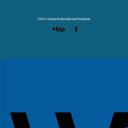
2026 © Gmina Krościenko nad Dunajcem
Spełniamy standardy WCAG 2.2
Spełniamy standardy W3C