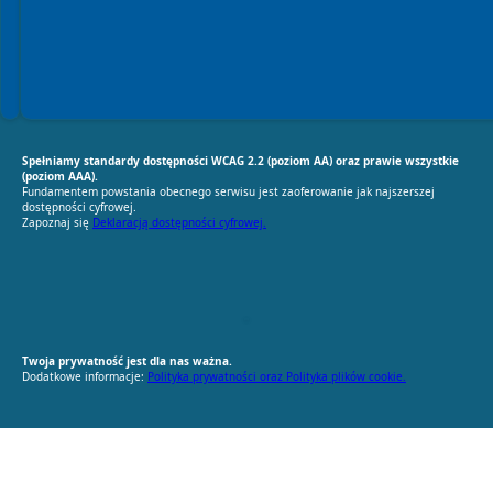
Spełniamy standardy dostępności WCAG 2.2 (poziom AA) oraz prawie wszystkie
(poziom AAA).
Fundamentem powstania obecnego serwisu jest zaoferowanie jak najszerszej
dostępności cyfrowej.
Zapoznaj się
Deklaracją dostępności cyfrowej.
RODO Zgodne
RODO przyjazne narzędzia
Twoja prywatność jest dla nas ważna.
Dodatkowe informacje:
Polityka prywatności oraz Polityka plików cookie.