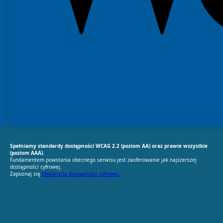
Spełniamy standardy dostępności WCAG 2.2 (poziom AA) oraz prawie wszystkie
(poziom AAA).
Fundamentem powstania obecnego serwisu jest zaoferowanie jak najszerszej
dostępności cyfrowej.
Zapoznaj się
Deklaracją dostępności cyfrowej.
RODO Zgodne
RODO przyjazne narzędzia