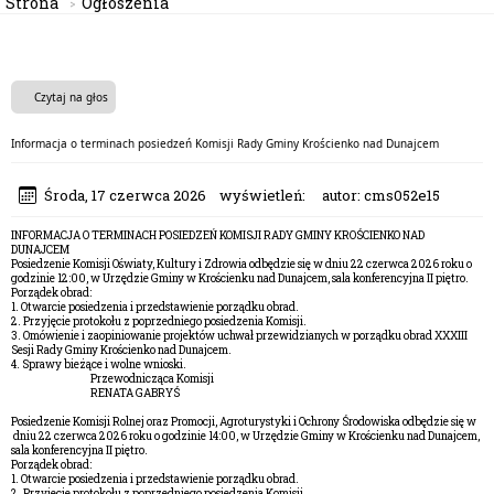
Strona
Ogłoszenia
Czytaj na głos
Informacja o terminach posiedzeń Komisji Rady Gminy Krościenko nad Dunajcem
Środa, 17 czerwca 2026
wyświetleń:
autor:
cms052e15
INFORMACJA O TERMINACH POSIEDZEŃ KOMISJI RADY GMINY KROŚCIENKO NAD
DUNAJCEM
Posiedzenie Komisji Oświaty, Kultury i Zdrowia odbędzie się w dniu 22 czerwca 2026 roku o
godzinie 12:00, w Urzędzie Gminy w Krościenku nad Dunajcem, sala konferencyjna II piętro.
Porządek obrad:
1. Otwarcie posiedzenia i przedstawienie porządku obrad.
2. Przyjęcie protokołu z poprzedniego posiedzenia Komisji.
3. Omówienie i zaopiniowanie projektów uchwał przewidzianych w porządku obrad XXXIII
Sesji Rady Gminy Krościenko nad Dunajcem.
4. Sprawy bieżące i wolne wnioski.
Przewodnicząca Komisji
RENATA GABRYŚ
Posiedzenie Komisji Rolnej oraz Promocji, Agroturystyki i Ochrony Środowiska odbędzie się w
dniu 22 czerwca 2026 roku o godzinie 14:00, w Urzędzie Gminy w Krościenku nad Dunajcem,
sala konferencyjna II piętro.
Porządek obrad:
1. Otwarcie posiedzenia i przedstawienie porządku obrad.
2. Przyjęcie protokołu z poprzedniego posiedzenia Komisji.