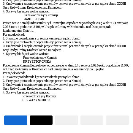
3. Omówienie i zaopiniowanie projektów uchwał przewidzianych w porządku obrad XXXIII
Sesji Rady Gminy Krościenko nad Dunajcem.
4. Sprawy bieżące i wolne wnioski.
Przewodniczący Komisji
JAN CHROBAK
Posiedzenie Komisji Infrastruktury i Rozwoju Gospodarczego odbędzie się w dniu 24 czerwca
2026 roku o godzinie 12:00, w Urzędzie Gminy w Krościenku nad Dunajcem, sala
konferencyjna II piętro.
Porządek obrad:
1. Otwarcie posiedzenia i przedstawienie porządku obrad.
2. Przyjęcie protokołu z poprzedniego posiedzenia Komisji.
3. Omówienie i zaopiniowanie projektów uchwał przewidzianych w porządku obrad XXXIII
Sesji Rady Gminy Krościenko nad Dunajcem.
4. Sprawy bieżące i wolne wnioski.
Przewodniczący Komisji
KRZYSZTOF OPOKA
Posiedzenie Komisji Budżetowej odbędzie się w dniu 24 czerwca 2026 roku o godzinie 14:00,
w Urzędzie Gminy w Krościenku nad Dunajcem, sala konferencyjna II piętro.
Porządek obrad:
1. Otwarcie posiedzenia i przedstawienie porządku obrad.
2. Przyjęcie protokołu z poprzedniego posiedzenia Komisji.
3. Omówienie i zaopiniowanie projektów uchwał przewidzianych w porządku obrad XXXIII
Sesji Rady Gminy Krościenko nad Dunajcem.
4. Sprawy bieżące i wolne wnioski.
Przewodniczący Komisji
GERWAZY SKUBISZ