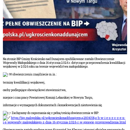
Na stronie BIP Gminy Krościenko nad Dunajcem opublikowane zostało Obwieszczenie
Wojewody Małopolskiego z dnia 16 stycznia 2026 r. dotyczące przeprowadzenia kwalifikacji
wojskowej w 2026 roku na terenie województwa małopolskiego.
W obwieszczeniu znajdziecie m.in.:
terminy kwalifikacji wojskowej,
osoby podlegające obowiązkowi stawiennictwa,
miejsce i czas pracy Powiatowej Komisji Lekarskiej w Nowym Targu,
informacje o wymaganych dokumentach i konsekwencjach niestawienia się.
Zachęcamy do zapoznania się z pełną treścią obwieszczenia w BIP:
https://bip.malopolska.pl/ugkroscienkonaddunajcem,a,2804318,o-b-w-i-e-s-z-c-z-e-n-
i-e-wojewody-malopolskiego-z-dnia-16-stycznia-2026-r-w-sprawie-przeprowadzenia.html
Obwieszczenie zostało wydane przez Krzysztof Jan Klęczar i stanowi oficjalne wezwanie do