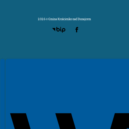
2026 © Gmina Krościenko nad Dunajcem
Spełniamy standardy WCAG 2.2
Spełniamy standardy W3C