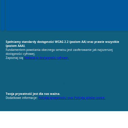
Spełniamy standardy dostępności WCAG 2.2 (poziom AA) oraz prawie wszystkie
(poziom AAA).
Fundamentem powstania obecnego serwisu jest zaoferowanie jak najszerszej
dostępności cyfrowej.
Zapoznaj się
Deklaracją dostępności cyfrowej.
RODO Zgodne
RODO przyjazne narzędzia
Twoja prywatność jest dla nas ważna.
Dodatkowe informacje:
Polityka prywatności oraz Polityka plików cookie.