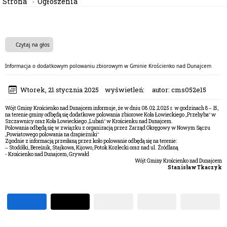
Strona
Ogłoszenia
Czytaj na głos
Informacja o dodatkowym polowaniu zbiorowym w Gminie Krościenko nad Dunajcem
Wtorek, 21 stycznia 2025
wyświetleń:
autor:
cms052e15
Wójt Gminy Krościenko nad Dunajcem informuje, że w dniu 08.02.2025 r. w godzinach 8 – 15,
na terenie gminy odbędą się dodatkowe polowania zbiorowe Koła Łowieckiego „Przehyba” w
Szczawnicy oraz Koła Łowieckiego „Lubań” w Krościenku nad Dunajcem.
Polowania odbędą się w związku z organizacją przez Zarząd Okręgowy w Nowym Sączu
„Powiatowego polowania na drapieżniki”
Zgodnie z informacją przesłaną przez koło polowanie odbędą się na terenie:
– Stodółki, Bereśnik, Stajkowa, Kijowo, Potok Kozłecki oraz nad ul. Źródlaną
- Krościenko nad Dunajcem, Grywałd
Wójt Gminy Krościenko nad Dunajcem
Stanisław Tkaczyk