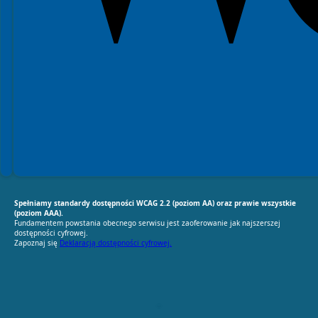
Spełniamy standardy dostępności WCAG 2.2 (poziom AA) oraz prawie wszystkie
(poziom AAA).
Fundamentem powstania obecnego serwisu jest zaoferowanie jak najszerszej
dostępności cyfrowej.
Zapoznaj się
Deklaracją dostępności cyfrowej.
RODO Zgodne
RODO przyjazne narzędzia