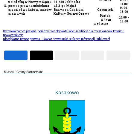
Wtorek
8.00 -
z siedzibą w Nowym Sączu
34- 480 Jabłonka
14.00
8.
pomoc prawna udzielana
ul. 3-go Maja 3
14.00-
przez: adwokatów, radców
Budynek Centrum
Czwartek
18.00
prawnych
Kultury Górnej Orawy
Piątek
14.00 -
w tym
18.00
mediacja
Darmowa pomoc prawna, poradnictwo obywatelskie i mediacje dla mieszkańców Powiatu
Nowotarskiego
Nieodpłatna pomoc prawna - Powiat Nowotarski Biuletyn Informacji Publicznej
Miasta i Gminy Partnerskie
Kosakowo
Kosakowo