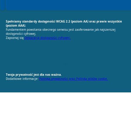
Spełniamy standardy dostępności WCAG 2.2 (poziom AA) oraz prawie wszystkie
(poziom AAA).
Fundamentem powstania obecnego serwisu jest zaoferowanie jak najszerszej
dostępności cyfrowej.
Zapoznaj się
Deklaracją dostępności cyfrowej.
RODO Zgodne
RODO przyjazne narzędzia
Twoja prywatność jest dla nas ważna.
Dodatkowe informacje:
Polityka prywatności oraz Polityka plików cookie.