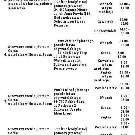
Punkt nieodpłatnej
przez: adwokatów, radców
Wtorek
13.00 –
pomocy prawnej
prawnych
w tym
17.00
34- 442 Łapsze Niżne
mediacja
ul. ul. Jana Pawła II 18
Budynek remizy
10.00 –
Ochotniczej Straży
Czwartek
14.00
Pożarnej
14.00 –
Poniedziałek
18.00
Punkt nieodpłatnego
14.00 -
Wtorek
poradnictwa
18.00
Stowarzyszenie „Sursum
obywatelskiego
Corda”
34- 400 Nowy Targ
Środa
8.00-
6.
z siedzibą w Nowym Sączu
ul. ul. Bolesława
12.00
Wstydliwego 14
Czwartek
8.00 –
Budynek Starostwa
w tym
12.00
Powiatowego
mediacja
Piątek
12.00 -
w tym
16.00
mediacja
11.00 -
Poniedziałek
16.00
Punkt nieodpłatnego
poradnictwa
Stowarzyszenie „Sursum
8.00 -
obywatelskiego
Wtorek
Corda”
13.00
7.
34- 700 Rabka-Zdrój
z siedzibą w Nowym Sączu
ul. Parkowa 2
Środa
8.00 -
Budynek Urzędu
13.00
Miejskiego
8.00 -
Piątek
13.00
8.00 -
Poniedziałek
14.00
Stowarzyszenie „Sursum
Punkt nieodpłatnej
Corda”
pomocy prawnej