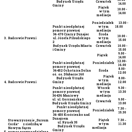
Budynek Urzędu
Czwartek
14.00
Gminy
Piątek
10.00 -
w tym
14.00
mediacja
Poniedziałek
13.00 -
Punkt nieodpłatnej
w tym
18.00
pomocy prawnej
mediacja
34- 470 Czarny Dunajec
Środa
10.00 -
3.
Radcowie Prawni
ul. Józefa Piłsudskiego
w tym
15.00
2
mediacja
Budynek Urzędu Miasta
Czwartek
10.00 -
i Gminy
15.00
9.00 -
Piątek
14.00
12.00-
Punkt nieodpłatnej
Poniedziałek
16.00
pomocy prawnej
8.00-
34-452 Ochotnica Dolna
Środa
12.00
oś. os. Dłubacze 160
Piątek
Budynek Urzędu
8.00-
w tym
4.
Radcowie Prawni
Gminy
12.00
mediacja
Punkt nieodpłatnej
Wtorek
9.30 -
pomocy prawnej
w tym
13.30
34-436 Maniowy
mediacja
ul. ul. Gorczańska 3
9.00 -
Czwartek
Budynek Urzędu Gminy
13.00
Punkt nieodpłatnej
7.30 –
Poniedziałek
pomocy prawnej
15.30
34- 450 Krościenko nad
Dunajcem
Piątek
7.30 –
Stowarzyszenie „Sursum
ul. Rynek 35
w tym
11.30
Corda” z siedzibą w
Budynek Urzędu
mediacja
Nowym Sączu
Gminy
5.
pomoc prawna udzielana