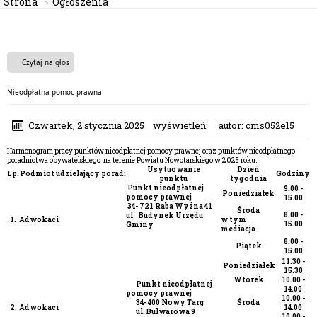
Strona
Ogłoszenia
Czytaj na głos
Nieodpłatna pomoc prawna
Czwartek, 2 stycznia 2025
wyświetleń:
autor:
cms052e15
Harmonogram pracy punktów nieodpłatnej pomocy prawnej oraz punktów nieodpłatnego
poradnictwa obywatelskiego na terenie Powiatu Nowotarskiego w 2025 roku:
Usytuowanie
Dzień
Lp.
Podmiot udzielający porad:
Godziny
punktu
tygodnia
Punkt nieodpłatnej
9.00 -
Poniedziałek
pomocy prawnej
15.00
34- 721 Raba Wyżna 41
Środa
8.00 -
ul Budynek Urzędu
1.
Adwokaci
w tym
15.00
Gminy
mediacja
8.00 -
Piątek
15.00
11.30 -
Poniedziałek
15.30
Wtorek
10.00 -
Punkt nieodpłatnej
14.00
pomocy prawnej
10.00 -
34- 400 Nowy Targ
Środa
2.
Adwokaci
14.00
ul. Bulwarowa 9
10.00 -